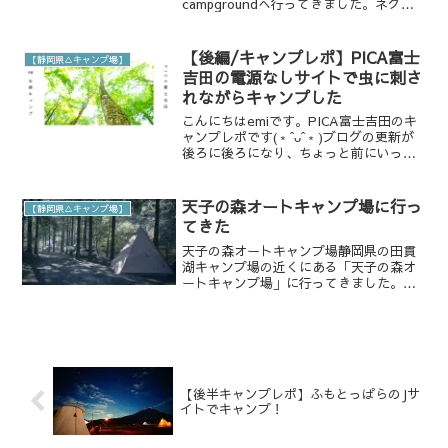
campgroundへ行ってきました。ネグラ
キャンプグラウンド、、、通称はやっぱ
り“negura (ねぐら)”ですかね？？こち
らのキャンプ場はただいまプレオープ...
【後編/キャンプレポ】PICA富士
【静岡県△キャンプ場】
吉田の電源なしサイトで虫に刺さ
れながらキャンプした
こんにちはemiです。PICA富士吉田のキ
ャンプレポです(﹡ˆᴗˆ﹡)ブログの更新が
後ろに後ろになり、ちょっと前にいった
キャンプになります。↓前半はキャンプ
場レポです♪ www.emicamp.com2度目
の訪問なのですが前は2018年12...
天子の森オートキャンプ場に行っ
【静岡県△キャンプ場】
てきた
天子の森オートキャンプ場静岡県の田貫
湖キャンプ場の近くにある「天子の森オ
ートキャンプ場」に行ってきました。こ
ちらのキャンプ場は区画サイトでオート
キャンプ場になります。川沿いのサイト
と、山側のサイトなど、さまざまなサイ
トがあります。住所〒41...
【後半キャンプレポ】ふもとっぱらのJサ
イトでキャンプ！