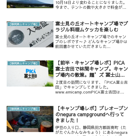
10月14日より変わることになりました。
今まで、テントの数や大きさで料金が設
定されていて分かりにくいなと思ってい
たし、その日の天気で持ってくテントも
変わるかもしれないしなぁと思っていた
富士見の丘オートキャンプ場でブ
【静岡県△キャンプ場】
のですがこの度、...
ラジル料理ムケッカを楽しむ
富士見の丘オートキャンプ場でのキャン
プのレポです〜♪ どんなキャンプ場かは
前回書かせていただきました
↓www.emicamp.com現在、開発中のほ
やほやキャンプ場なので料金や予約方法
などは、変わってくるかもしれませんの
【前半・キャンプ場レポ】PICA
【静岡県△キャンプ場】
でご了承下さい。「富...
富士吉田で林間キャンプ。キャン
プ場内の散策。麺’ズ 冨士山で
ランチ〜♪
２度目の訪問になります、「PICA富士吉
田」でキャンプしてきました。
www.emicamp.comPICA富士吉田は
PICAリゾートが運営するキャンプ場いく
つもキャンプ場を運営しているだけあ
り、施設は充実、管理がしっかりしてい
【キャンプ場レポ】プレオープン
【静岡県△キャンプ場】
ます♪トイレは...
のnegura campgroundへ行って
きました！
伊豆の入り口、静岡県田方郡函南町（た
がたぐんかんなみちょう）にあるnegura