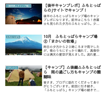
０、２１日に行ってきました。 前回行っ
た際は、先陣組が午前から行って場所を
【後半キャンプレポ】ふもとっぱ
【静岡県△キャンプ場】
取っておいてもらったの...
らのJサイトでキャンプ！
後半のふもとっぱらキャンプ場のキャン
プレポになります。前半はこちら！赤富
士も見られた夕方のふもとっぱら。少し
風が吹き始めましたが、今まで来たふも
とっぱらはもっと強い風だったので全然
気になりません。風に乗って、例の肥料
10月 ふもとっぱらキャンプ場
ふもとっぱら
のような堆肥というか、動...
②「まかいの牧場」
昨日の夕方から２０時ころまで雨でした
が、夜のうちにすっかり晴れて、真夜中
には満天の星空が見えました。流れ星も
いくつも！ソフトフィルターがあれ
ば、、、。朝も雲ひとつなく気持ちのい
い天気。５月の時も気持ち良く晴れてい
【キャンプ】△後編△ふもとっぱ
【テント】
ました。陽が射してくると、フ...
ら 雨の過ごし方もキャンプの醍
醐味
皆さま、ブログに訪れてくださってあり
がとうございます。前回に引き続き、
「ふもとっぱら」キャンプ場の続きで
す。 とにかくすごい雨で、SONY
RX1RM2のカメラをなかなか取り出して
写真を撮ることができませんでした。ス
マホを見ても写真が少ない...