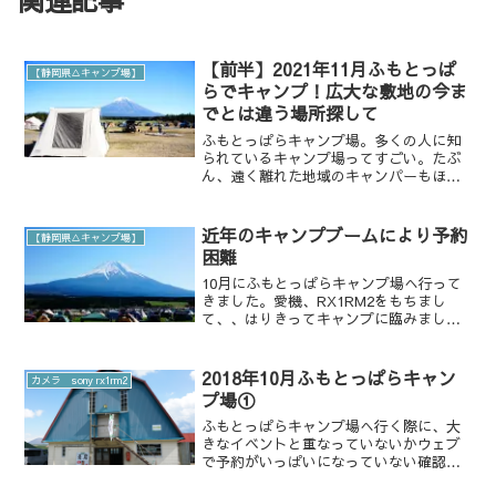
関連記事
【前半】2021年11月ふもとっぱ
【静岡県△キャンプ場】
らでキャンプ！広大な敷地の今ま
でとは違う場所探して
ふもとっぱらキャンプ場。多くの人に知
られているキャンプ場ってすごい。たぶ
ん、遠く離れた地域のキャンパーもほと
んど知ってるんじゃないんでしょうか。
ふもとっぱらに初めて来た時2018年だっ
たと思うのですが、トイレ事情がキャン
近年のキャンプブームにより予約
【静岡県△キャンプ場】
パーが懸念しているこ...
困難
10月にふもとっぱらキャンプ場へ行って
きました。愛機、RX1RM2をもちまし
て、、はりきってキャンプに臨みまし
た〜٩(●˙▿˙●)۶二度目のふもとっぱらの
レポは後日書きます。 なぜ、このキャン
プ場になったのかという経緯を書きたい
2018年10月ふもとっぱらキャン
カメラ sony rx1rm2
と思います。...
プ場①
ふもとっぱらキャンプ場へ行く際に、大
きなイベントと重なっていないかウェブ
で予約がいっぱいになっていない確認す
る、これが大切かと思います。１０月２