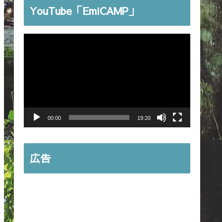
YouTube「EmiCAMP」
動
画
プ
レ
ー
ヤ
00:00
19:20
ー
広告