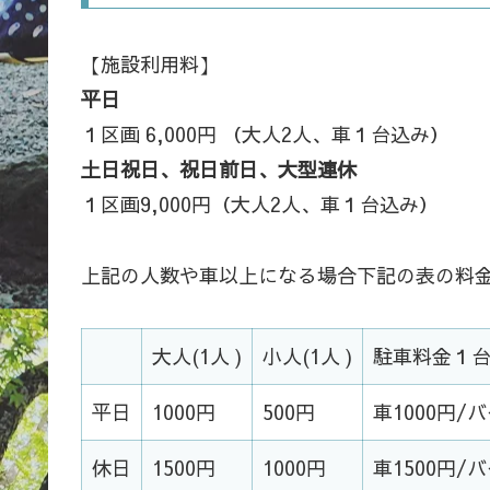
【施設利用料】
平日
１区画 6,000円
（大人2人、車１台込み）
土日祝日、祝日前日、大型連休
１区画9,000円
（大人2人、車１台込み）
上記の人数や車以上になる場合下記の表の料
大人(1人 )
小人(1人 )
駐車料金１
平日
1000円
500円
車1000円/
休日
1500円
1000円
車1500円/バ