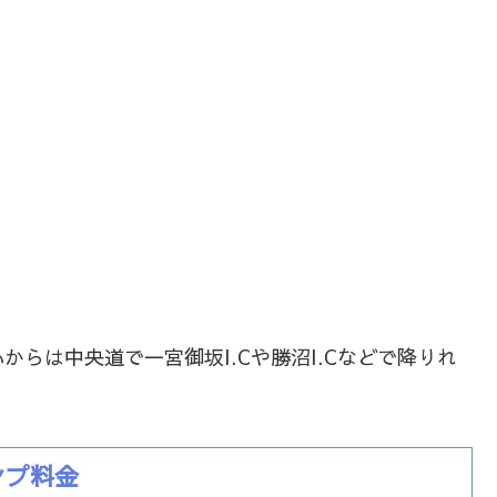
らは中央道で一宮御坂I.Cや勝沼I.Cなどで降りれ
ンプ料金