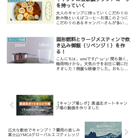
を持っていく
大人のキャンプに持っていくこだわりの
飲み物といえばコーヒーお酒この２つに
こだわりのあるキャンパーさんが多いと
思います。私は、お酒が飲めません。だ
からいつもソフトドリンク。お酒を飲む
人は、ビールで乾杯とかサワーがいいと
固形燃料とラージメスティンで炊
キャンプ料理
か日本酒とか、うちの夫の...
き込み御飯（リベンジ！）を作
る！
こんにちは、emiです(*･ω･)ﾉ 間も無く、
梅雨明けかな。天気の子を初日に観に行
きました！綺麗な映像でした。おもしろ
かったです。ハードルが高くなっている
中、よい作品を作り出すってすごいこと
です。君の名はを超える感動はなかった
んですけど、...
【キャンプ場レポ】奥道志オートキャン
プ場の動画を作りました
広大な敷地でキャンプ！？霧雨の悲しみ
富士山YMCAグローバルエコヴィレッジ