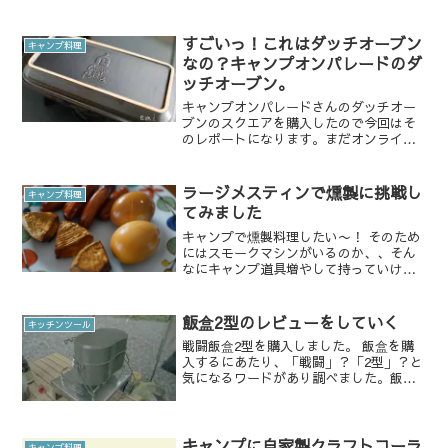
プすることになりました。 訪れたキャン
プ場「九十九里オートキャンプ場 太陽
と海」こんな素敵な名前のキャンプ場。
すごいっ！これはダッチオーブン
キャンプ料理
海とか見られるのかし...
なの？キャンプオンパレードのダ
ッチオーブン。
キャンプオンパレードさんのダッチオー
ブンのスクエアを購入したので今回はそ
のレポートになります。まだオンライン
では発売前になります。2019年11月下
旬。もうすぐオンラインでも発売される
ようですが、初回生産量が少ないらし
ラージメスティンで燻製に挑戦し
キャンプ料理
く、最初はインスタなど...
てみました
キャンプで燻製料理したい〜！ そのため
にはスモークマシンがいるのか、、そん
なにキャンプ道具増やして持っていけな
いよ〜と思って諦めていました。もちろ
んコンパクトなスモークマシンは多数あ
ります。燻製器 アドバンス 折りたた
飯盒2型のレビューをしていく
キッチンツール
みスモーカー 家庭用 ...
戦闘飯盒2型を購入しました。 飯盒を購
入するにあたり、「戦闘」？「2型」？と
気になるワードがあり調べました。飯盒
について詳しく知るまず飯盒にはサイズ
があります。学校の林間学校で飯盒を使
ったことあるよ〜！という方もいるかと
思いますが、そういっ...
キャンプに自家製クラフトコーラ
キャンプ料理