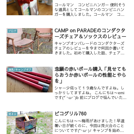
コールマン コンビニハンガー 便利そう
な道具としてコールマンのコンビニハン
ガーを購入しました。コールマン コン
ビニハンガーColeman(コールマン) コン
ビニハンガー 170-9439イス レジャーシ
ート テーブル ファニチャー用アクセサ...
CAMP on PARADEのコンダクタ
ブログ
ーズチェア＆ソックスのレビュー
キャンプオンパレードのコンダクターズ
チェアのレビューを今まで何回か書いて
きました。初めて購入した話、チェアの
生地を張り替えた話、革のチェアを追加
購入した話、、、今回はコンダクターズ
チェアの脚のカバーを購入したのでそち
念願の赤いポール購入「見せても
道具/キャンプギア
らについて詳しく書かせて...
らおうか赤いポールの性能とやら
を」
シャー少佐って１９歳なんですよね。し
っかりしてますよね。 こんにちは〜emi
です(*´･ω･`)b 前にブログで悩んでいた赤
いポールを購入しました！
www.emicamp.com FIELDOOR(フィー
ルドア）のポールとMSRのポールを買...
ピコグリル760
焚き火
こんにちは〜〜梅雨があけました！早速
暑い日が続くのに、今回は焚火台のこと
についてです(*･ω･)ﾉ キャンプを始めた