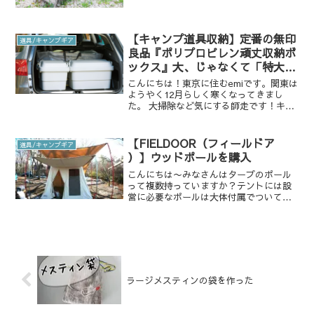
頃、キャンプ情報を調べる方法がよくわ
からなくてとりあえず一般的に雑誌でよ
く見る、人気のあるものから選べばい
い！と思って調べて...
【キャンプ道具収納】定番の無印
道具/キャンプギア
良品『ポリプロピレン頑丈収納ボ
ックス』大、じゃなくて「特大」
の紹介
こんにちは！東京に住むemiです。関東は
ようやく12月らしく寒くなってきまし
た。 大掃除など気にする師走です！キャ
ンプギアや道具もきれいに収納したいで
す。というわけで、収納に大活躍の無印
良品の「ポリプロピレン頑丈収納ボック
【FIELDOOR（フィールドア
道具/キャンプギア
ス」の特大を買いま...
）】ウッドポールを購入
こんにちは〜みなさんはタープのポール
って複数持っていますか？テントには設
営に必要なポールは大体付属でついてき
ますが、テントの幕を開閉するためのポ
ールや、タープのポールは付属していな
いことがあります。（ポールがついてく
るタイプもありますね！）...
ラージメスティンの袋を作った