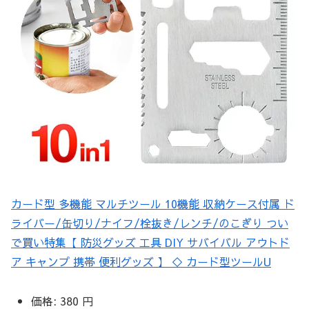
カード型 多機能 マルチツール 10機能 収納ケース付属 ド
ライバー/缶切り/ナイフ/栓抜き/レンチ/のこぎり つい
で買い特集【 防災グッズ 工具 DIY サバイバル アウトド
ア キャンプ 携帯 便利グッズ 】 ◇ カード型ツールU
価格:
380 円