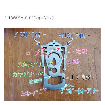
１１WAYってすごい(﹡ˆᴗˆ﹡)