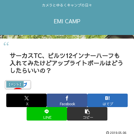
カメラとゆるくキャンプの日々
EMI CAMP
サーカスTC、ピルツ12インナーハーフも
入れてみたけどアップライトポールはどう
したらいいの？
【テント】
X
Facebook
はてブ
LINE
コピー
2019.05.06