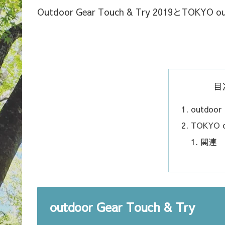
Outdoor Gear Touch & Try 2019とTOKY
目
outdoor 
TOKYO ou
関連
outdoor Gear Touch & Try