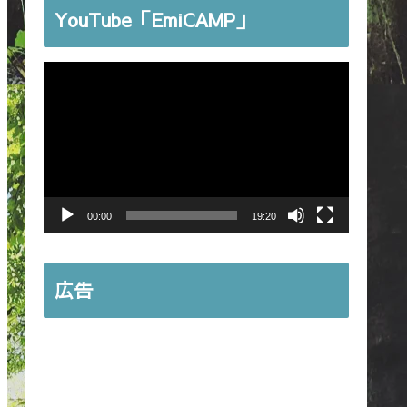
YouTube「EmiCAMP」
動
画
プ
レ
ー
ヤ
00:00
19:20
ー
広告