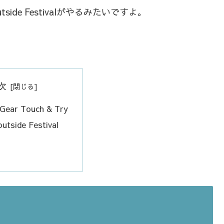
O outside Festivalがやるみたいですよ。
次
Gear Touch & Try
tside Festival