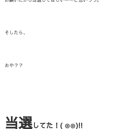
そしたら、
おや？？
当選
してた！( ⊙⊙)!!