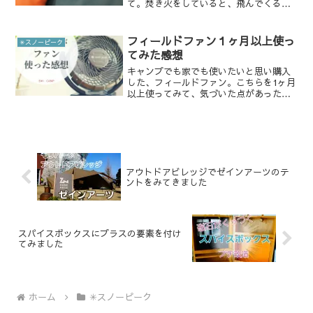
て。焚き火をしていると、飛んでくる火
の粉。薪がしっかり乾いてないと、はぜ
ちゃうんですよね。そして気をつけてい
ても、気付いたら空いてるんです！！！
フィールドファン１ヶ月以上使っ
✳︎スノーピーク
穴が〜〜！！軽さ重視で買っ...
てみた感想
キャンプでも家でも使いたいと思い購入
した、フィールドファン。こちらを1ヶ月
以上使ってみて、気づいた点があったの
で書きたいと思います。 購入した時の記
事です↓ makitaのフィールドファンの
OEM製品でスノーピークのものを購入し
ました。【...
アウトドアビレッジでゼインアーツのテ
ントをみてきました
スパイスボックスにプラスの要素を付け
てみました
ホーム
✳︎スノーピーク