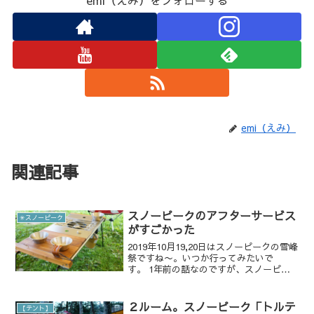
emi（えみ）
関連記事
スノーピークのアフターサービス
✳︎スノーピーク
がすごかった
2019年10月19,20日はスノーピークの雪峰
祭ですね〜。いつか行ってみたいで
す。 1年前の話なのですが、スノーピー
クに修理依頼をしたことがあります。 他
のキャンパーさんも、スノーピークのア
フターサービスがすごくよかった！とい
２ルーム。スノーピーク「トルテ
【テント】
う内容をブロ...