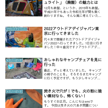
ュライト」（廃盤）の魅力とは
12月も終盤、というか、2019年も終盤。
平成31年でもあった令和元年が間も無く
終わりますね。 そんな風に考えていた
ら、使っているテントの詳細を書きたく
なった。去年の12月に初めて張った「ト
ルテュライト」。すでに廃盤になってい
2022アウトドアデイジャパン東
アウトドアイベント
ます。今ではエ...
京に行ってきました
代々木で開催されたアウトドアデイジャ
パン2022へ行ってきました。1日目に行き
ました！中々盛況です♪アウトドアデイ
ジャパンはキャンプギアや車、自転車、
キャンプ場、などなどさまざまなジャン
ルの出展があり、幅広く楽しめますし、
おしゃれなキャンプチェアを見に
✳︎スノーピーク
自分の知らなかった...
行った
最近、ずっと考えていました。 キャンプ
の椅子のことを。 そろそろまたキャンプ
に行く予定ですが、もう少しキャンプで
の過ごし方をまったりした時間にしたい
んです。 ボーっとしたり、焚火を囲んだ
り、椅子にゆったり座って、、、 キャン
焚き火で穴が！でも、火の粉に強
✳︎スノーピーク
プを始めるにあた...
い素材なら、怖くない！
もうすぐお正月。こんにちはemiで
す。 今回は焚き火の穴あき問題につい