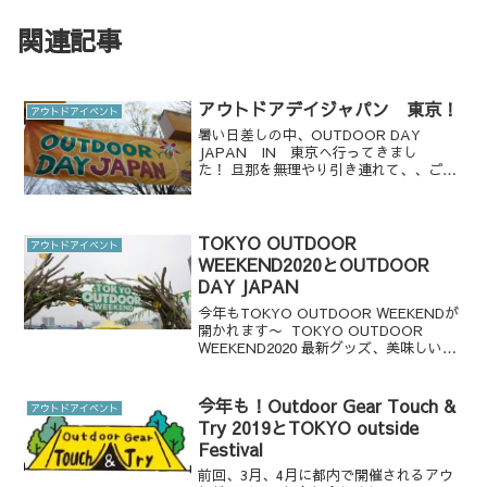
関連記事
アウトドアデイジャパン 東京！
アウトドアイベント
暑い日差しの中、OUTDOOR DAY
JAPAN IN 東京へ行ってきまし
た！ 旦那を無理やり引き連れて、、ごめ
んなさい。 去年は2日目の日曜日に行っ
たのですが、今年は1日目ということもあ
るのか、人が多い！ 会場のことをちょっ
とだけご紹介...
TOKYO OUTDOOR
アウトドアイベント
WEEKEND2020とOUTDOOR
DAY JAPAN
今年もTOKYO OUTDOOR WEEKENDが
開かれます〜 TOKYO OUTDOOR
WEEKEND2020 最新グッズ、美味しいソ
ト飯、ファッションなどアウトドアが楽
しめるイベントです。 【日程】2020年3
月14日（土）10:0...
今年も！Outdoor Gear Touch &
アウトドアイベント
Try 2019とTOKYO outside
Festival
前回、3月、4月に都内で開催されるアウ