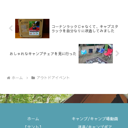
イ ジャパン●Outdoor Gear
Touch&Try etc,,,,,,,,,, ...
コーナンラックじゃなくて、キャプスタ
ラックを自分なりに改造してみました
おしゃれなキャンプチェアを見に行った
ホーム
アウトドアイベント
ホーム
キャンプ/キャンプ場動画
【テント】
道具/キャンプギア