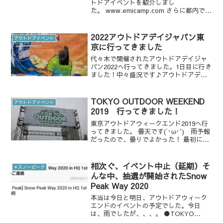
トドアイベントを紹介しまし
た。 www.emicamp.com さらに都内で行
われるアウトドアイベントの追加です！
Outdoor Gear Touch & Try 2019と
TOKYO outside ...
2022アウトドアデイジャパン東
アウトドアイベント
京に行ってきました
代々木で開催されたアウトドアデイジャ
パン2022へ行ってきました。1日目に行き
ました！中々盛況です♪アウトドアデイ
ジャパンはキャンプギアや車、自転車、
キャンプ場、などなどさまざまなジャン
ルの出展があり、幅広く楽しめますし、
TOKYO OUTDOOR WEEKEND
アウトドアイベント
自分の知らなかった...
2019 行ってきました！
東京アウトドアウィークエンド2019へ行
ってきました。 曇天です(´･ω･`) 雨予報
だったので、曇りでよかった！ 最初に残
念だったことをお伝えします。楽しみに
していた「ゆるキャン△」のグッズです
が、見つけられませんでした。後ほど、
相次ぐ、イベント中止（延期）そ
✳︎スノーピーク
書きます...
んな中、抽選が開始されたSnow
Peak Way 2020
本当は今日と明日、アウトドアウィーク
エンドのイベントの予定でした。今日
は、雨でしたが、、、。 ●TOKYO
OUTDOOR WEEKEND●アウトドアデ