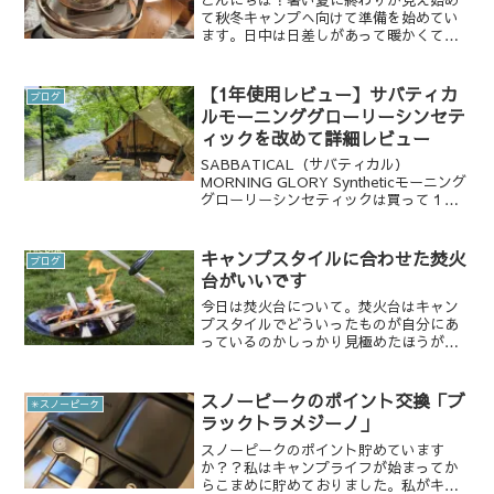
て秋冬キャンプへ向けて準備を始めてい
ます。日中は日差しがあって暖かくても
キャンプ場の夜はしっかりと冷えますの
で、備えてキャンプに行かないと大変な
目にあいます。そこで秋・冬キャンプに
【1年使用レビュー】サバティカ
ブログ
向けて備えるべきギアを見...
ルモーニンググローリーシンセテ
ィックを改めて詳細レビュー
SABBATICAL（サバティカル）
MORNING GLORY Syntheticモーニング
グローリーシンセティックは買って１年
ちょっと。最初はTCが欲しかったのです
が、雨キャンプで使えるシンセティック
を購入しました。絵になる形が大好き
キャンプスタイルに合わせた焚火
ブログ
で、...
台がいいです
今日は焚火台について。焚火台はキャン
プスタイルでどういったものが自分にあ
っているのかしっかり見極めたほうがい
いなぁと感じております。 物によっては
かなり重いものもありますし、バイクや
登山などでも持ち運びがしやすくなって
スノーピークのポイント交換「ブ
✳︎スノーピーク
いる軽いものもあります...
ラックトラメジーノ」
スノーピークのポイント貯めています
か？？私はキャンプライフが始まってか
らこまめに貯めておりました。私がキャ