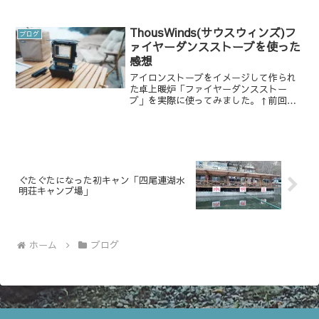
ンプを始めた3年ほど前は、スノーピーク
のテントやギアを持っていれば間違いな
い！という流れがあり（個人的なもので
ThousWinds(サウスウィンズ)フ
ブログ
す）、初心者キャンパーe...
ァイヤーダンスストーブを使った
感想
アイロンストーブをイメージして作られ
た卓上暖炉「ファイヤーダンスストー
ブ」を実際に使ってみました。↑前回は
買ったレビューをしたのですが、先日使
ってきたので、使った感想を書きたいと
思いますまずは燃料を入れるところから
なのですが、この燃料口がと...
ぐたぐたになった初キャン「四尾連湖水
明荘キャンプ場」
ホーム
ブログ