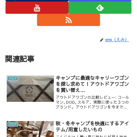
emi（えみ）
関連記事
キャンプに最適なキャリーワゴン
ブログ
を探し求めて！アウトドアワゴン
を買い替え
た/Coleman,DOD,S’moreのレ
アウトドアワゴンの比較レビュー: コール
ビュー
マン, DOD, スモア、実際に使った３つの
ブランド。アウトドアワゴンを今まで３
つ使ってきました。１つ目は「コールマ
ン」のアウトドアワゴン
秋・冬キャンプを快適にするアイ
ブログ
テム/用意したいもの
こんにちは！暑い夏に終わりが見え始め