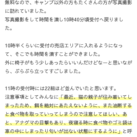
無料なので、キャンプ以外の方もたくさんの方が写真撮影
に訪れていました。
写真撮影をして時間を潰し10時40分頃受付へ戻りまし
た。
10時半くらいに受付の売店エリアに入れるようになっ
て、そこでも時間を潰すことができました。
外に椅子がもう少しあったらいいんだけどなーと思いなが
ら、ぶらぶら立ってすごしました。
11時の受付時には22組ほど並んでいたと思います。
注意事項としてみんなに
「最近、猫の親子が住み着いてし
まったため、餌を絶対にあたえないように、また油断する
と食べ物を取っていってしまうので注意してほしい、あ
と、アナグマの目撃もあり、夜寝る時に食べ物やゴミ袋は
車の中にしまったり匂いが出ない状態にするように」
と呼