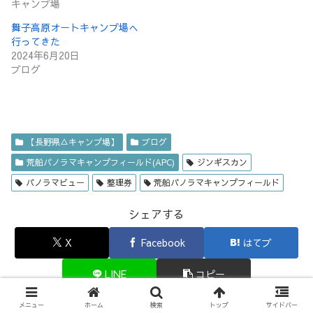
キャンプ場
舞子高原オートキャンプ場へ
行ってきた
2024年6月20日
ブログ
【長野県△キャンプ場】
ブログ
荒船パノラマキャンプフィールド(APC)
ジンギスカン
パノラマビュー
整理券
荒船パノラマキャンプフィールド
シェアする
X
Facebook
はてブ
LINE
コピー
メニュー
ホーム
検索
トップ
サイドバー