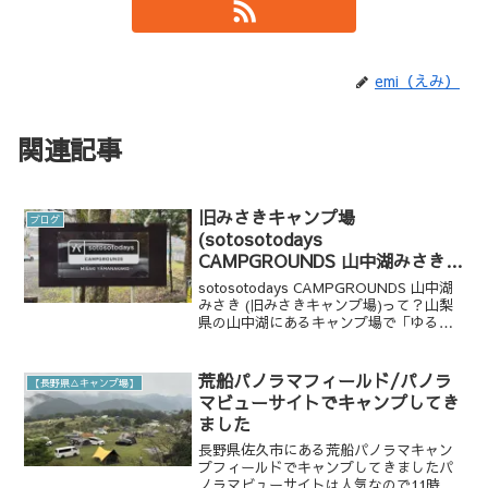
emi（えみ）
関連記事
旧みさきキャンプ場
ブログ
(sotosotodays
CAMPGROUNDS 山中湖みさき)
でキャンプしてきた
sotosotodays CAMPGROUNDS 山中湖
みさき (旧みさきキャンプ場)って？山梨
県の山中湖にあるキャンプ場で「ゆるキ
ャン△」に登場したことで人気に火がつ
いた場所です。住所 〒401-0502 山梨
県南都留郡山中湖村平野２４...
荒船パノラマフィールド/パノラ
【長野県△キャンプ場】
マビューサイトでキャンプしてき
ました
長野県佐久市にある荒船パノラマキャン
プフィールドでキャンプしてきましたパ
ノラマビューサイトは人気なので11時の