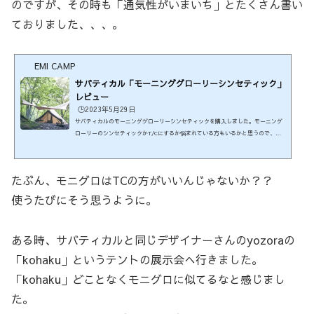
のですが、その時も「通気性がいまいち」とたくさん書い
ておりました、、、。
EMI CAMP
サバティカル「モーニンググローリーシンセティック」
レビュー
🕒️2023年5月29日
サバティカルのモーニンググローリーシンセティックを購入しました。モーニング
ローリーのシンセティックかT/Cにするか悩まれている方もいるかと思うので、参
考になればなぁと自分の感じたシンセティックの使用感をお伝えしようと思いま
す。サバティカル モーニンググローリーシンセティックを購入したわけモーニン
ググローリーというテントは元々「T/C」素材のものが発売されており、かなり人
たぶん、モニグロはTCの方がいいんじゃないか？？
気の高いテントとして、現在も入手困難になっています。そんな中、同じ形で素材
がポリエステルのモーニンググローリーシンセティックが発売...
使うたびにそう思うように。
ある時、サバティカルと同じデザイナーさんのyozoraの
「kohaku」というテントの展示会へ行きました。
「kohaku」どことなくモニグロに似てるなと感じまし
た。