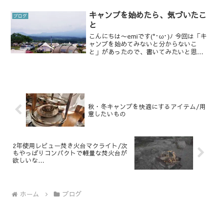
ット R5.8 アウトドア -20°C使用可能 厚
手 7cm 超軽量 連接可能 コ...
キャンプを始めたら、気づいたこ
ブログ
と
こんにちは〜emiです(*･ω･)ﾉ 今回は「キ
ャンプを始めてみないと分からないこ
と」があったので、書いてみたいと思い
ます。 雑誌で調べてみたり、アニメや漫
画で想像してたキャンプも、実際にやっ
てみたら、｢これは困った｣なんてことが
多々ありま...
秋・冬キャンプを快適にするアイテム/用
意したいもの
2年使用レビュー焚き火台マクライト/次
もやっぱりコンパクトで軽量な焚火台が
欲しいな…
ホーム
ブログ