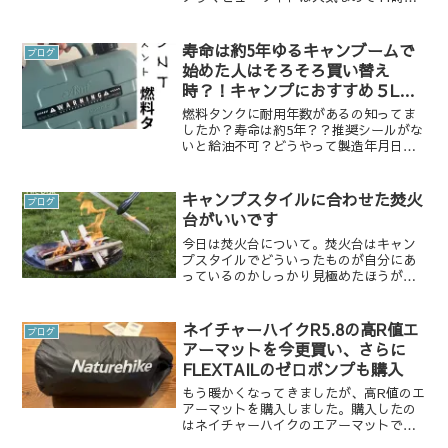
アーリーチェックインをお願いし、オル
タスsを設営
寿命は約5年ゆるキャンブームで
ブログ
始めた人はそろそろ買い替え
時？！キャンプにおすすめ５Lの
燃料ボトル/ASNTレビュー
燃料タンクに耐用年数があるの知ってま
したか？寿命は約5年？？推奨シールがな
いと給油不可？どうやって製造年月日を
調べるんでしょうか。そんなちょっとし
た疑問を調べてみました。
キャンプスタイルに合わせた焚火
ブログ
台がいいです
今日は焚火台について。焚火台はキャン
プスタイルでどういったものが自分にあ
っているのかしっかり見極めたほうがい
いなぁと感じております。 物によっては
かなり重いものもありますし、バイクや
登山などでも持ち運びがしやすくなって
ネイチャーハイクR5.8の高R値エ
ブログ
いる軽いものもあります...
アーマットを今更買い、さらに
FLEXTAILのゼロポンプも購入
もう暖かくなってきましたが、高R値のエ
アーマットを購入しました。購入したの
はネイチャーハイクのエアーマットで
す。【公式】Naturehike 高R値 エアーマ