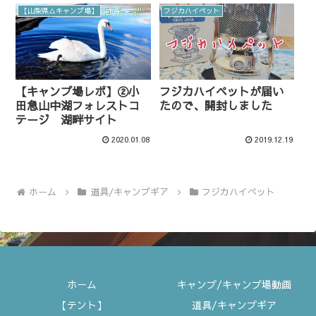
【山梨県△キャンプ場】
フジカハイペット
【キャンプ場レポ】②小
フジカハイペットが届い
田急山中湖フォレストコ
たので、開封しました
テージ 湖畔サイト
2020.01.08
2019.12.19
ホーム
道具/キャンプギア
フジカハイペット
ホーム
キャンプ/キャンプ場動画
【テント】
道具/キャンプギア