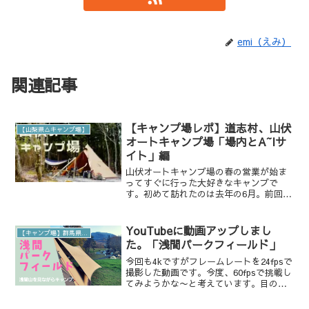
emi（えみ）
関連記事
【キャンプ場レポ】道志村、山伏
【山梨県△キャンプ場】
オートキャンプ場「場内とA~Iサ
イト」編
山伏オートキャンプ場の春の営業が始ま
ってすぐに行った大好きなキャンプで
す。初めて訪れたのは去年の6月。前回の
サイトは２６で、とっても良い場所でし
た。前回もサイトの詳細を書いているの
で、山伏オートキャンプ場が気になる方
YouTubeに動画アップしまし
【キャンプ場】群馬県ASAMA Park FIELD
は参考にどうぞ。山伏オー...
た。「浅間パークフィールド」
今回も4kですがフレームレートを24fpsで
撮影した動画です。今度、60fpsで挑戦し
てみようかな〜と考えています。目の前
に警戒レベル２の浅間山！ASAMA Park
Field（浅間園オートキャンプ場）紅葉と