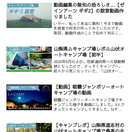
氷点下のキャンプ そして、なが...
動画編集の無知の恐ろしさ…【ゼ
キャンプ/キャンプ場動画
インアーツ ギギ2】の設営動画作
りました
いや〜、私って本当に無知！今まで動画
を感覚で何本か作ってみていたのです。
毎回、動画作成のことで初めて知ること
が多すぎて、、今回も痛恨の初めて知っ
たことがありましたよ(*´･ω･`) フレーム
レート↑普通に生きてて考えることなか
山梨県△キャンプ場レポ△山伏オ
【山梨県△キャンプ場】
ったもん。 写...
ートキャンプ場【前半】
2020年6月の土日。他都道府県への移動解
禁となったので、さっそくキャンプへ。
前々から気になっていた、「山伏オート
キャンプ場」に行ってきました山伏オー
トキャンプ場って？場所は？？周辺にな
にかあるかな道志川が、サイトの中を流
【動画】朝霧ジャンボリーオート
【静岡県△キャンプ場】
れる、川と森林の良...
キャンプ場の動画
朝霧ジャンボリーオートキャンプ場でキ
ャンプした様子を動画にしました。3人で
まったりキャンプしてきました。Nサイ
ト、Mサイト、プレミアムサイトを歩い
たり、、、場内は広すぎて全部回るの大
変です。串揚げを初めてやったことが思
【キャンプレポ】山梨県道志村の
山伏オートキャンプ場
い出。準備が大変だった...
山伏オートキャンプ場で最高のキ