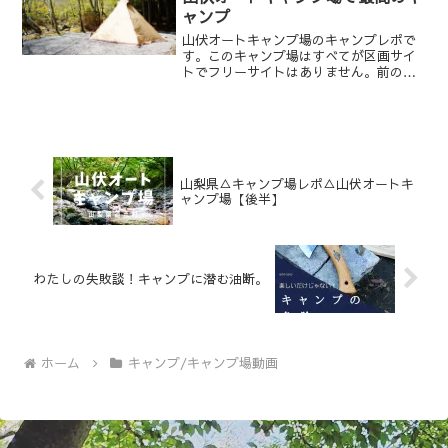
ャンプ
山伏オートキャンプ場のキャンプレポで
す。このキャンプ場はすべてが区画サイ
トでフリーサイトはありません。前の記
事で、山伏オートキャンプ場のA~Iサイト
を中心に紹介しまし
た。 www.emicamp.com 今回はキャンプ
レポで〜す(﹡ˆᴗˆ﹡...
山梨県△キャンプ場レポ△山伏オートキ
ャンプ場【後半】
わたしの失敗談！キャンプに潜む油断。
ホーム
キャンプ/キャンプ場動画