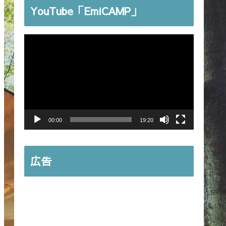
YouTube「EmiCAMP」
動
画
プ
レ
ー
ヤ
00:00
19:20
ー
広告