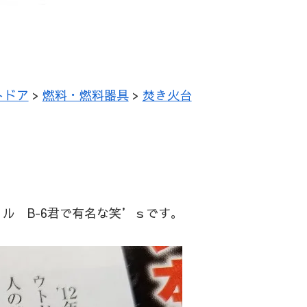
トドア
>
燃料・燃料器具
>
焚き火台
ル B-6君で有名な笑’ｓです。