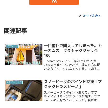
emi（えみ）
関連記事
一目惚れで購入してしまった。カ
【テント】
ーカムス クラシックジャック
100
Kirkham'sのテントご存知ですか？ カー
カムスと呼んでるけれど、韓国の方に聞
いたら「カークハム」って書いてあるっ
て。調べてみたら、イングランドに同じ
綴りでカークハムという地名があるらし
いです。でも、A&Fさんも他のお店も
スノーピークのポイント交換「ブ
✳︎スノーピーク
「カーカムス」...
ラックトラメジーノ」
スノーピークのポイント貯めています
か？？私はキャンプライフが始まってか
らこまめに貯めておりました。私がキャ
ンプを始めた3年ほど前は、スノーピーク
のテントやギアを持っていれば間違いな