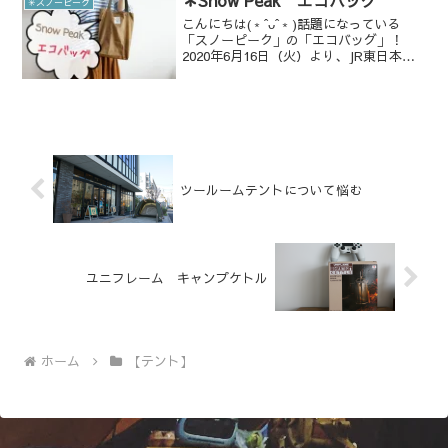
✳︎スノーピーク
ー位」となっている...
こんにちは(﹡ˆᴗˆ﹡)話題になっている
「スノーピーク」の「エコバッグ」！
2020年6月16日（火）より、JR東日本グ
ループ、（一部のNewDays及びBOOK
EXPRESS・くすりSTATION等の専門店
など）で配布されました。★地域で...
ツールームテントについて悩む
ユニフレーム キャンプケトル
ホーム
【テント】