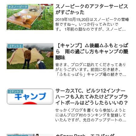
い！という流れがあり（個人的なもので
スノーピークのアフターサービス
✳︎スノーピーク
す）、初心者キャンパーe...
がすごかった
2019年10月19,20日はスノーピークの雪峰
祭ですね〜。いつか行ってみたいで
す。 1年前の話なのですが、スノーピー
クに修理依頼をしたことがあります。 他
のキャンパーさんも、スノーピークのア
フターサービスがすごくよかった！とい
【キャンプ】△後編△ふもとっぱ
【テント】
う内容をブロ...
ら 雨の過ごし方もキャンプの醍
醐味
皆さま、ブログに訪れてくださってあり
がとうございます。前回に引き続き、
「ふもとっぱら」キャンプ場の続きで
す。 とにかくすごい雨で、SONY
RX1RM2のカメラをなかなか取り出して
写真を撮ることができませんでした。ス
サーカスTC、ピルツ12インナー
【テント】
マホを見ても写真が少ない...
ハーフも入れてみたけどアップラ
イトポールはどうしたらいいの？
せっかくブログを書くなら参加しようと
にほんブログ村のランキングを登録して
いたんですが、先日のアップデートの時
に「ランキングに参加しない」のチェッ
クに変わっていてず〜っと参加していま
せんでした(´；Д；`)どうりでずっと「ー
＊Snow Peak エコバッグ