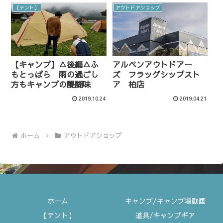
【テント】
アウトドアショップ
【キャンプ】△後編△ふ
アルペンアウトドアー
もとっぱら 雨の過ごし
ズ フラッグシップスト
方もキャンプの醍醐味
ア 柏店
2019.10.24
2019.04.21
ホーム
アウトドアショップ
ホーム
キャンプ/キャンプ場動画
【テント】
道具/キャンプギア