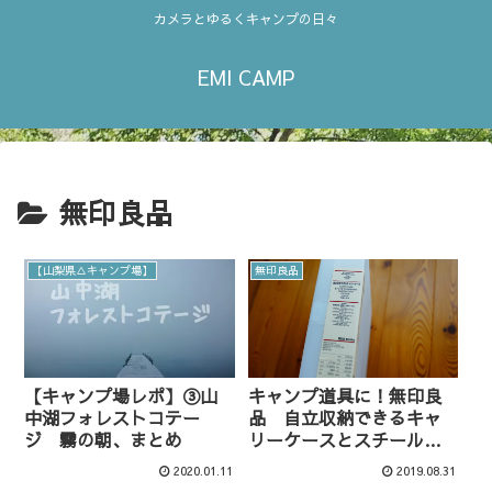
カメラとゆるくキャンプの日々
EMI CAMP
無印良品
【山梨県△キャンプ場】
無印良品
【キャンプ場レポ】③山
キャンプ道具に！無印良
中湖フォレストコテー
品 自立収納できるキャ
ジ 霧の朝、まとめ
リーケースとスチール工
具箱
2020.01.11
2019.08.31